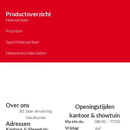
Productoverzicht
Hekwerken
Poorten
Sporthekwerken
Hekwerkonderdelen
Offerte of advies?
Over ons
Openingstijden
30 Jaar ervaring
kantoor & showtuin
Vacatures
Ma t/m do:
08:00 – 17:00
Adressen
Vrijdag:
uur
Kantoor & Showtuin: