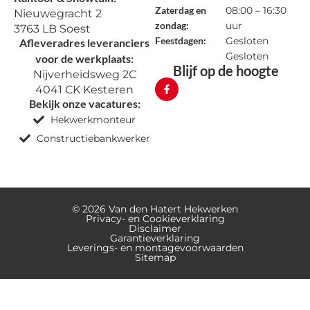
Zaterdag en
08:00 – 16:30
Nieuwegracht 2
zondag:
uur
3763 LB Soest
Feestdagen:
Gesloten
Afleveradres leveranciers
Gesloten
voor de werkplaats:
Blijf op de hoogte
Nijverheidsweg 2C
4041 CK Kesteren
Bekijk onze vacatures:
Hekwerkmonteur
Constructiebankwerker
© 2026 Van den Hatert Hekwerken
Privacy- en Cookieverklaring
Disclaimer
Garantieverklaring
Leverings- en montagevoorwaarden
Sitemap