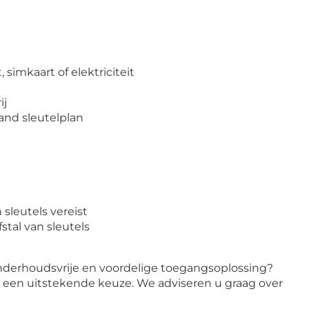
 simkaart of elektriciteit
ij
and sleutelplan
 sleutels vereist
fstal van sleutels
nderhoudsvrije en voordelige toegangsoplossing?
r een uitstekende keuze. We adviseren u graag over