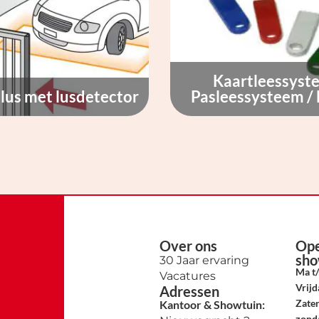
Kaartleessyst
lus met lusdetector
Pasleessysteem /
Over ons
Ope
sho
30 Jaar ervaring
Ma t
Vacatures
Vrijd
Adressen
Zate
Kantoor & Showtuin:
zond