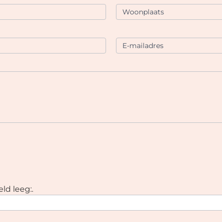
Woonplaats
E-mailadres
ld leeg:.