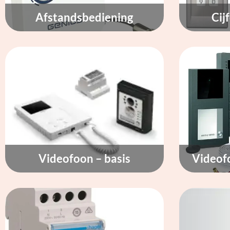
Afstandsbediening
Cij
Videofoon – basis
Videof