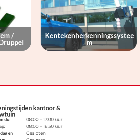
eem /
Kentekenherkenningssystee
 Druppel
m
ningstijden kantoor &
wtuin
/m do:
08:00 – 17:00 uur
ag:
08:00 – 16:30 uur
rdag en
Gesloten
ag: