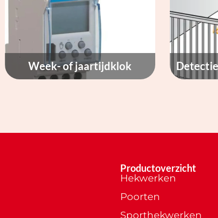
Week- of jaartijdklok
Detectie
Productoverzicht
Hekwerken
Poorten
Sporthekwerken