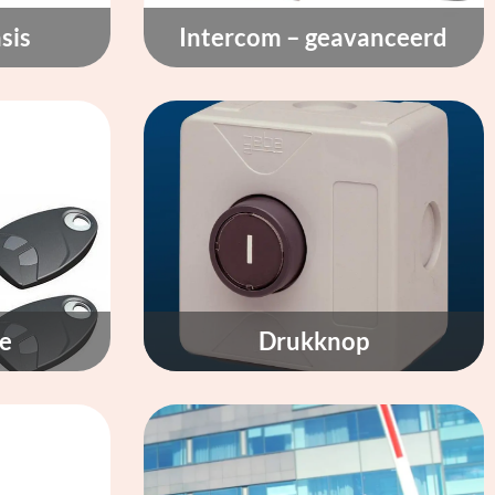
sis
Intercom – geavanceerd
e
Drukknop