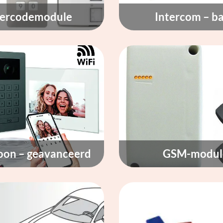
fercodemodule
Intercom – ba
oon – geavanceerd
GSM-modul