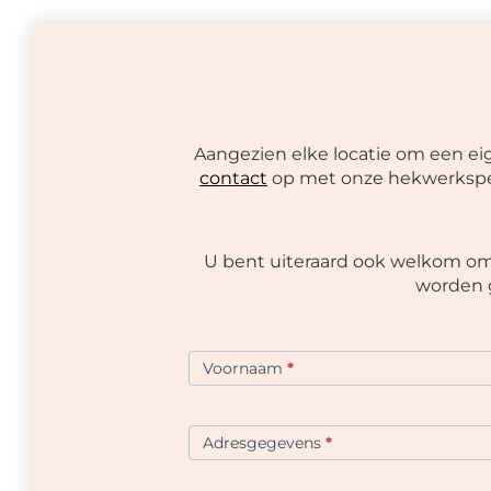
Aangezien elke locatie om een ei
contact
op met onze hekwerkspecia
U bent uiteraard ook welkom om 
worden g
Offerte
formulier
Voornaam
*
VDH
Adresgegevens
*