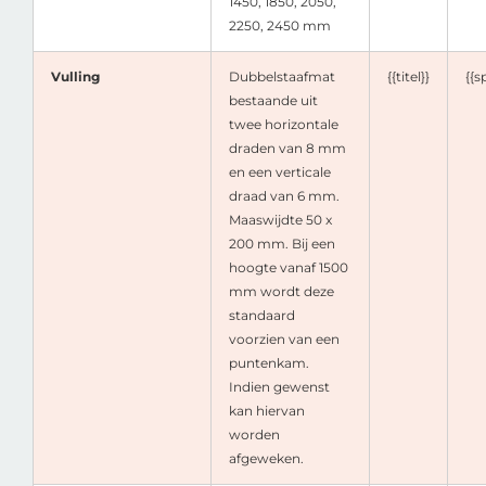
1450, 1850, 2050,
2250, 2450 mm
Vulling
Dubbelstaafmat
{{titel}}
{{s
bestaande uit
twee horizontale
draden van 8 mm
en een verticale
draad van 6 mm.
Maaswijdte 50 x
200 mm. Bij een
hoogte vanaf 1500
mm wordt deze
standaard
voorzien van een
puntenkam.
Indien gewenst
kan hiervan
worden
afgeweken.