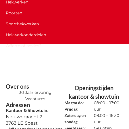
Hekwerken
Poorten
Sporthekwerken
Hekwerkonderdelen
Offerte of advies?
Over ons
Openingstijden
30 Jaar ervaring
kantoor & showtuin
Vacatures
Ma t/m do:
08:00 – 17:00
Adressen
Vrijdag:
uur
Kantoor & Showtuin:
Zaterdag en
08:00 – 16:30
Nieuwegracht 2
zondag:
uur
3763 LB Soest
Feestdagen:
Gesloten
Afleveradres leveranciers