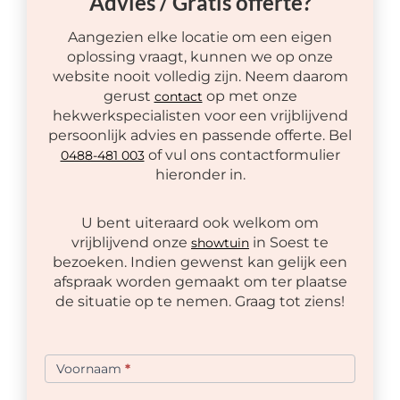
Advies / Gratis offerte?
Aangezien elke locatie om een eigen
oplossing vraagt, kunnen we op onze
website nooit volledig zijn. Neem daarom
gerust
op met onze
contact
hekwerkspecialisten voor een vrijblijvend
persoonlijk advies en passende offerte. Bel
of vul ons contactformulier
0488-481 003
hieronder in.
U bent uiteraard ook welkom om
vrijblijvend onze
in Soest te
showtuin
bezoeken. Indien gewenst kan gelijk een
afspraak worden gemaakt om ter plaatse
de situatie op te nemen. Graag tot ziens!
Offerte
formulier
Voornaam
*
VDH