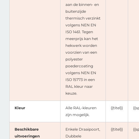
aan de binnen- en
buitenzijde
thermisch verzinkt
volgens NEN EN
ISO 1461. Tegen
meerprijs kan het
hekwerk worden
voorzien van een
polyester
poedercoating
volgens NEN EN
ISO 15773 in een
RAL kleur naar
keuze.
Kleur
Alle RAL-kleuren
{{titel}}
{{s
zijn mogelijk.
Beschikbare
Enkele Draaipoort,
{{titel}}
{{s
uitvoeringen
Dubbele