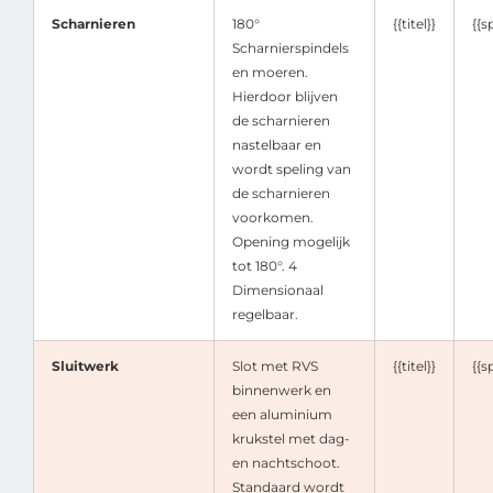
Scharnieren
180°
{{titel}}
{{s
Scharnierspindels
en moeren.
Hierdoor blijven
de scharnieren
nastelbaar en
wordt speling van
de scharnieren
voorkomen.
Opening mogelijk
tot 180°. 4
Dimensionaal
regelbaar.
Sluitwerk
Slot met RVS
{{titel}}
{{s
binnenwerk en
een aluminium
krukstel met dag-
en nachtschoot.
Standaard wordt