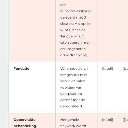
een
europrofielcilinder
geleverd met 3
sleutels. Als optie
kunt u het slot
‘kindveilig’ uit
laten voeren met
een zogeheten
druk-draaiknop.
Fundatie
Verlengde palen
{{titel}}
{{s
aangestort met
beton of palen
voorzien van
voetplaat op
betonfundatie
gemonteerd.
Oppervlakte
Het gehele
{{titel}}
{{s
behandeling
hekwerk wordt