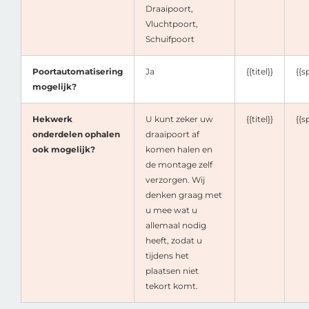
Draaipoort,
Vluchtpoort,
Schuifpoort
Poortautomatisering
Ja
{{titel}}
{{s
mogelijk?
Hekwerk
U kunt zeker uw
{{titel}}
{{s
onderdelen ophalen
draaipoort af
ook mogelijk?
komen halen en
de montage zelf
verzorgen. Wij
denken graag met
u mee wat u
allemaal nodig
heeft, zodat u
tijdens het
plaatsen niet
tekort komt.