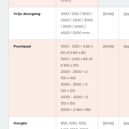
mm.
Vrije doorgang
1000 / 1250 / 1500 /
{{titel}}
{{s
2000 / 2500 / 3000
/ 3500 / 4000 /
4500 / 5000 mm
Poortpaal
1000 - 1250 = □ 60 x
{{titel}}
{{s
60 of □ 80 x 80
1500 = □ 80 x 80 of
□ 100 x 100
2000 - 2500 = □
100 x 100
3000 - 3500 = □
120 x 120
4000 - 4500 = □
150 x 150
5000 = □ 160 x 160
Hoogte
850, 1050, 1250,
{{titel}}
{{s