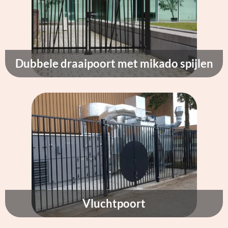
Dubbele draaipoort met mikado spijlen
Vluchtpoort