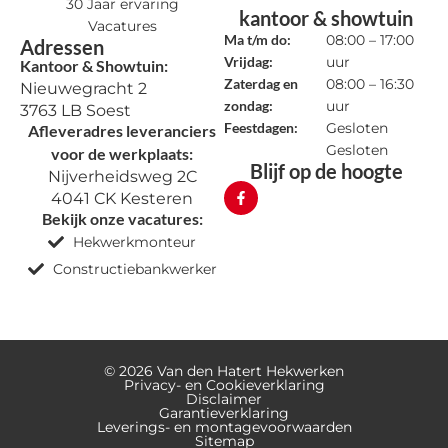
30 Jaar ervaring
kantoor & showtuin
Vacatures
Ma t/m do:
08:00 – 17:00
Adressen
Vrijdag:
uur
Kantoor & Showtuin:
Zaterdag en
08:00 – 16:30
Nieuwegracht 2
zondag:
uur
3763 LB Soest
Feestdagen:
Gesloten
Afleveradres leveranciers
Gesloten
voor de werkplaats:
Blijf op de hoogte
Nijverheidsweg 2C
4041 CK Kesteren
Bekijk onze vacatures:
Hekwerkmonteur
Constructiebankwerker
© 2026 Van den Hatert Hekwerken
Privacy- en Cookieverklaring
Disclaimer
Garantieverklaring
Leverings- en montagevoorwaarden
Sitemap