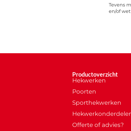
Tevens m
en/of wet
Productoverzicht
Hekwerken
Poorten
Sporthekwerken
Hekwerkonderdele
Offerte of advies?