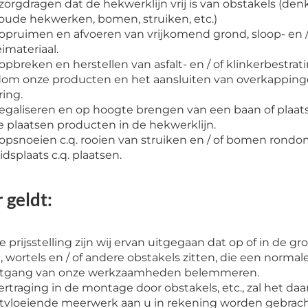
zorgdragen dat de hekwerklijn vrij is van obstakels (denk
oude hekwerken, bomen, struiken, etc.)
opruimen en afvoeren van vrijkomend grond, sloop- en /
imateriaal.
opbreken en herstellen van asfalt- en / of klinkerbestrat
om onze producten en het aansluiten van overkapping
ring.
egaliseren en op hoogte brengen van een baan of plaa
e plaatsen producten in de hekwerklijn.
opsnoeien c.q. rooien van struiken en / of bomen rond
idsplaats c.q. plaatsen.
 geldt:
de prijsstelling zijn wij ervan uitgegaan dat op of in de g
, wortels en / of andere obstakels zitten, die een normal
rtgang van onze werkzaamheden belemmeren.
vertraging in de montage door obstakels, etc., zal het daa
tvloeiende meerwerk aan u in rekening worden gebrac