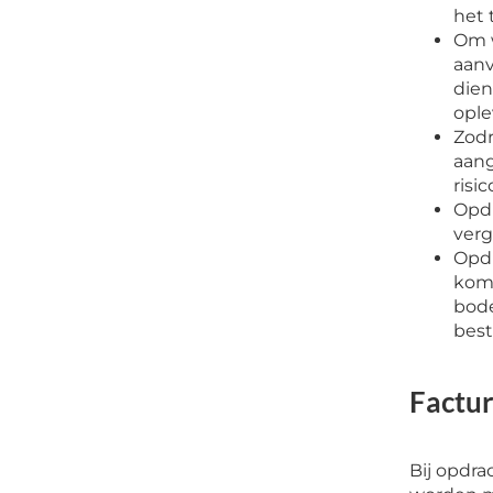
het 
Om w
aanv
dien
ople
Zodr
aang
risi
Opdr
ver
Opdr
kome
bode
best
Factu
Bij opdr