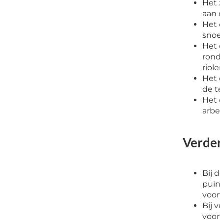
Het 
aan 
Het 
snoe
Het 
rond
riole
Het 
de t
Het 
arbe
Verder
Bij 
puin
voo
Bij 
voor