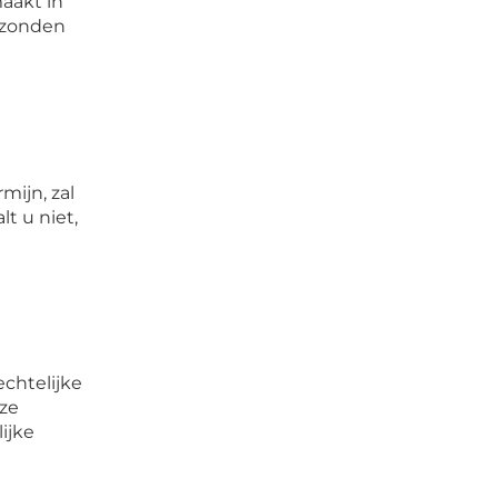
aakt in
rzonden
mijn, zal
t u niet,
chtelijke
ze
ijke