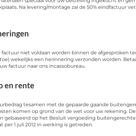
terialen speciaal voor uw bestelling ingekocht en gem
kplaats. Na levering/montage zal de 50% eindfactuur ve
neringen
factuur niet voldaan worden binnen de afgesproken ter
x toe) wekelijks een herinnering verzonden worden. Betaal
uw factuur naar ons incassobureau.
o en rente
uurbedrag tesamen met de gepaarde gaande buitengere
osten komen op grond van de wet voor uw rekening. De
jn gebaseerd op het Besluit vergoeding buitengerechtel
t per 1 juli 2012 in werking is getreden.