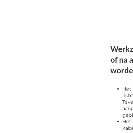
Werkz
of na 
worde
Het 
rich
Teve
aang
gepl
Het 
kabe