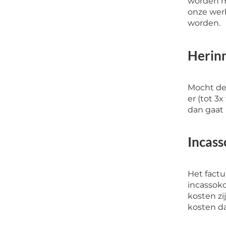
worden ma
onze wer
worden.
Herin
Mocht de 
er (tot 3
dan gaat 
Incass
Het fact
incassok
kosten zi
kosten da