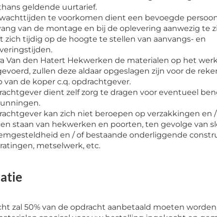
thans geldende uurtarief.
achttijden te voorkomen dient een bevoegde persoon 
ang van de montage en bij de oplevering aanwezig te zi
t zich tijdig op de hoogte te stellen van aanvangs- en
veringstijden.
a Van den Hatert Hekwerken de materialen op het werk
evoerd, zullen deze aldaar opgeslagen zijn voor de rek
co van de koper c.q. opdrachtgever.
achtgever dient zelf zorg te dragen voor eventueel be
gunningen.
achtgever kan zich niet beroepen op verzakkingen en / 
n staan van hekwerken en poorten, ten gevolge van s
mgesteldheid en / of bestaande onderliggende constru
ratingen, metselwerk, etc.
ratie
acht zal 50% van de opdracht aanbetaald moeten worde