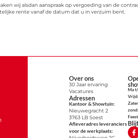
aken wij alsdan aanspraak op vergoeding van de contra
telijke rente vanaf de datum dat u in verzuim bent.
Over ons
Ope
sho
30 Jaar ervaring
Ma t
Vacatures
Vrijd
Adressen
Zate
Kantoor & Showtuin:
zond
Nieuwegracht 2
Fees
3763 LB Soest
n
Bli
Afleveradres leveranciers
voor de werkplaats:
Nijverheidsweg 2C