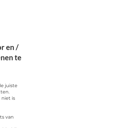
r en /
enen te
e juiste
tten.
niet is
ts van