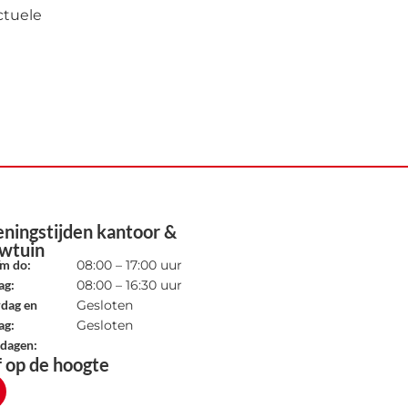
ctuele
ningstijden kantoor &
wtuin
/m do:
08:00 – 17:00 uur
ag:
08:00 – 16:30 uur
rdag en
Gesloten
ag:
Gesloten
tdagen:
jf op de hoogte