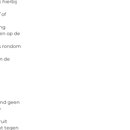
 hierbij
 of
ing
en op de
ts rondom
om de
rond geen
e
ruit
ht tegen