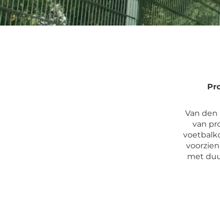
Pr
Van den 
van pr
voetbalk
voorzie
met duu