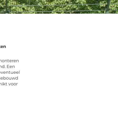
ken
 monteren
md. Een
eventueel
pgebouwd
ikt voor