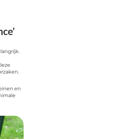
nce’
angrijk.
 Deze
orzaken.
reinen en
nimale