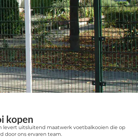
oi kopen
levert uitsluitend maatwerk voetbalkooien die op
d door ons ervaren team.