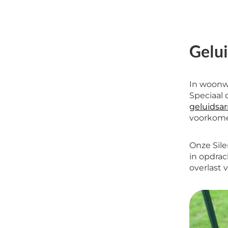
Gelui
In woonwi
Speciaal 
geluidsa
voorkomen
Onze Sile
in opdra
overlast 