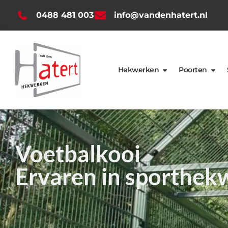
0488 481 003
info@vandenhatert.nl
Hekwerken
Poorten
Voetbalkooi
Ervaren in sporthek